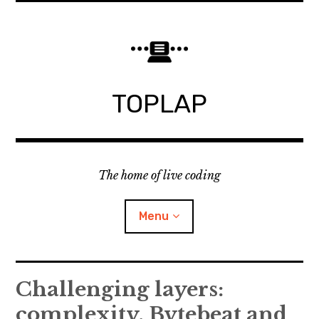
Skip
to
content
TOPLAP
The home of live coding
Menu
About
Challenging layers:
complexity, Bytebeat and
Local nodes