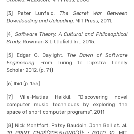
[3] Peter Lunfeld.
The Secret War Between
Downloading and Uploading.
MIT Press, 2011.
[4]
Software Theory. A Cultural and Philosophical
Study.
Rowman & Littlefield Int. 2015.
[5] Edgar G. Daylight.
The Dawn of Software
Engineering.
From Turing to Dijkstra. Lonely
Scholar 2012. (p. 71)
[6] Ibid (p. 155)
[7] Ville-Matias Heikkil. “Discovering novel
computer music techniques by exploring the
space of short computer programs”, 2011.
[8] Nick Montfort, Patsy Baudoin, John Bell et. al.
10 PRINT CHR$(205.5+RND(1)); : GOTO 10.
MIT