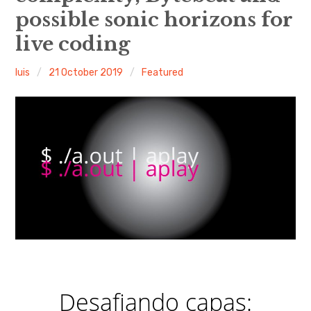
possible sonic horizons for
Discussion forum
live coding
Discord
luis
21 October 2019
Featured
Mastodon
Mailing list
TOPLAP wiki
Contact
Desafiando capas: