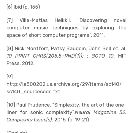
[6] Ibid (p. 155)
[7] Ville-Matias Heikkil. “Discovering novel
computer music techniques by exploring the
space of short computer programs”, 2011.
[8] Nick Montfort, Patsy Baudoin, John Bell et. al.
10 PRINT CHR$(205.5+RND(1)); : GOTO 10.
MIT
Press, 2012.
[9]
http://ia800202.us.archive.org/29/items/sc140/
sc140_sourcecode.txt
[10] Paul Prudence. “Simplexity, the art of the one-
liner for sonic complexity”.
Neural Magazine 52:
Complexity Issue(s).
2015. (p. 19-21)